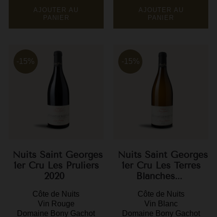
de
de
base
base
AJOUTER AU
AJOUTER AU
M
PANIER
PANIER
M
P
-15%
-15%
P
P
R
R
R
Nuits Saint Georges
Nuits Saint Georges
R
1er Cru Les Pruliers
1er Cru Les Terres
2020
Blanches...
Côte de Nuits
Côte de Nuits
Vin Rouge
Vin Blanc
Domaine Bony Gachot
Domaine Bony Gachot