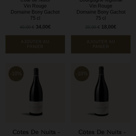
Vin Rouge
Vin Rouge
Domaine Bony Gachot
Domaine Bony Gachot
75 cl
75 cl
34,00€
18,00€
40,00 €
20,00 €
Prix
Prix
Prix
Prix
de
de
base
base
AJOUTER AU
AJOUTER AU
PANIER
PANIER
-10%
-10%
Côtes De Nuits -
Côtes De Nuits -