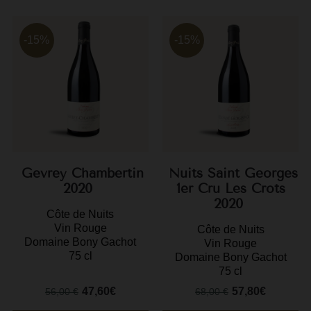
F
-15%
-15%
G
G
G
G
G
Gevrey Chambertin
Nuits Saint Georges
H
2020
1er Cru Les Crots
2020
H
Côte de Nuits
Vin Rouge
J
Côte de Nuits
Domaine Bony Gachot
Vin Rouge
J
75 cl
Domaine Bony Gachot
75 cl
M
47,60€
57,80€
56,00 €
68,00 €
M
Prix
Prix
Prix
Prix