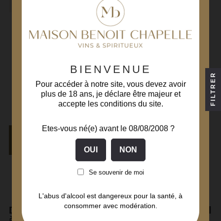
Nuits Saint Georges
1er Cru Les
Chaignots 2020
BIENVENUE
Côte de Nuits
FILTRER
Vin Rouge
Pour accéder à notre site, vous devez avoir
Domaine Bony Gachot
plus de 18 ans, je déclare être majeur et
75 cl
accepte les conditions du site.
57,80€
68,00 €
Prix
Prix
de
Etes-vous né(e) avant le 08/08/2008 ?
base
AJOUTER AU
PANIER
Se souvenir de moi
Affichage 1-9 de 9 article(s)
L'abus d'alcool est dangereux pour la santé, à
consommer avec modération.
Domaine Bony Gachot, un héritage familial
à Nuit Saint Georges