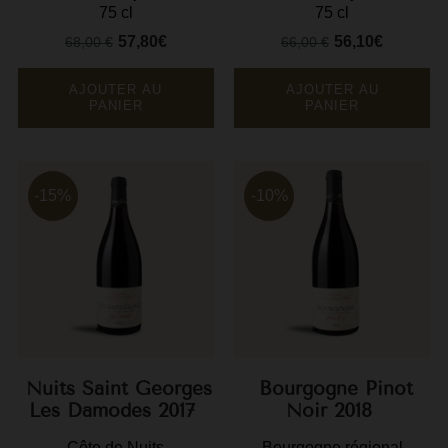
75 cl
75 cl
57,80€
56,10€
68,00 €
66,00 €
Prix
Prix
Prix
Prix
de
de
base
base
AJOUTER AU
AJOUTER AU
PANIER
PANIER
-15%
-10%
Nuits Saint Georges
Bourgogne Pinot
Les Damodes 2017
Noir 2018
Côte de Nuits
Bourgogne régional