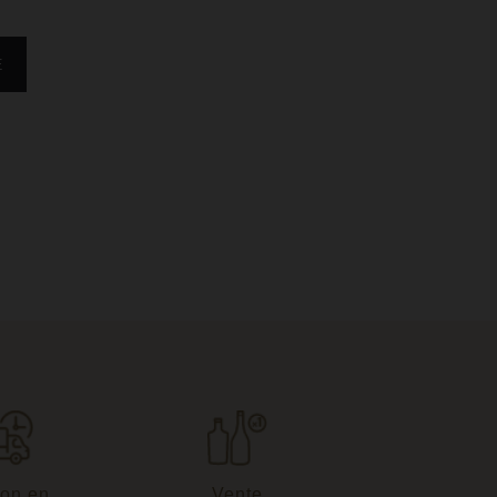
son en
Vente