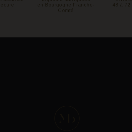
Secure
en Bourgogne Franche-
48 à 72
Comté