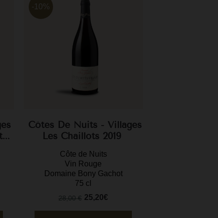
-10%
ges
Côtes De Nuits - Villages
..
Les Chaillots 2019
Côte de Nuits
Vin Rouge
Domaine Bony Gachot
75 cl
25,20€
28,00 €
Prix
Prix
de