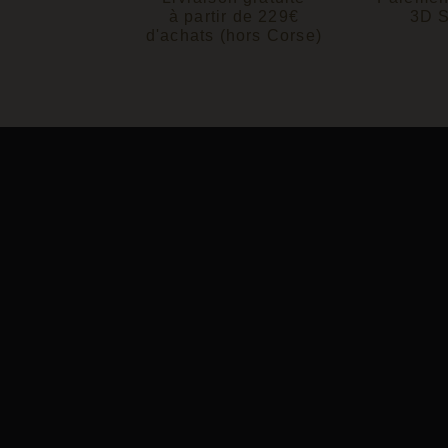
à partir de 229€
3D 
d'achats (hors Corse)