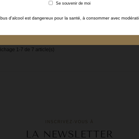
75 cl
Se souvenir de moi
25,20€
28,00 €
Prix
Prix
abus d'alcool est dangereux pour la santé, à consommer avec modérati
de
base
AJOUTER AU PANIER
fichage 1-7 de 7 article(s)
INSCRIVEZ-VOUS À
LA NEWSLETTER