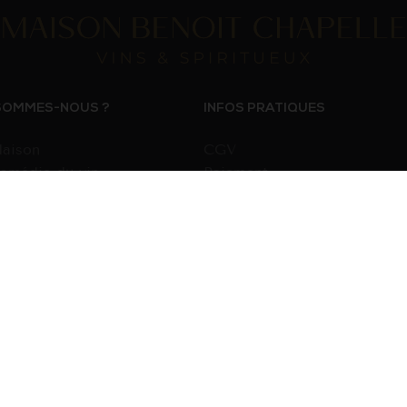
SOMMES-NOUS ?
INFOS PRATIQUES
aison
CGV
omédie du vin
Paiement
produits
Livraison