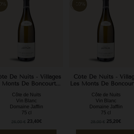
10%
-10%
te De Nuits - Villages
Côte De Nuits - Villa
 Monts De Boncourt...
Les Monts De Boncourt.
Côte de Nuits
Côte de Nuits
Vin Blanc
Vin Blanc
Domaine Jafflin
Domaine Jafflin
75 cl
75 cl
23,40€
25,20€
26,00 €
28,00 €
Prix
Prix
Prix
Prix
de
de