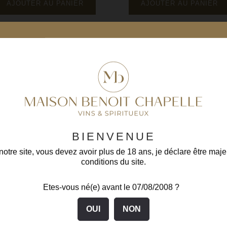
base
base
AJOUTER AU PANIER
AJOUTER AU PANIER
10%
BIENVENUE
otre site, vous devez avoir plus de 18 ans, je déclare être maje
conditions du site.
tes De Nuits - Villages
Les Chaillots 2020
Etes-vous né(e) avant le 07/08/2008 ?
Côte de Nuits
Vin Rouge
Domaine Bony Gachot