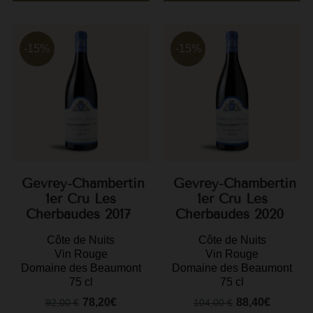
-15%
-15%
Gevrey-Chambertin
Gevrey-Chambertin
1er Cru Les
1er Cru Les
Cherbaudes 2017
Cherbaudes 2020
Côte de Nuits
Côte de Nuits
Vin Rouge
Vin Rouge
Domaine des Beaumont
Domaine des Beaumont
75 cl
75 cl
78,20€
88,40€
92,00 €
104,00 €
Prix
Prix
Prix
Prix