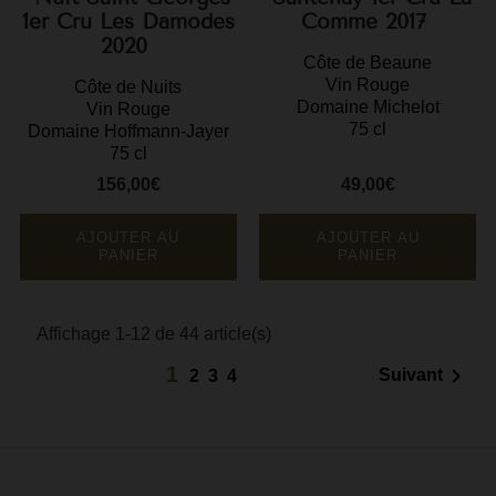
1er Cru Les Damodes
Comme 2017
2020
Côte de Beaune
Vin Rouge
Côte de Nuits
Domaine Michelot
Vin Rouge
75 cl
Domaine Hoffmann-Jayer
75 cl
156,00€
49,00€
Prix
Prix
AJOUTER AU
AJOUTER AU
PANIER
PANIER
Affichage 1-12 de 44 article(s)
1

Suivant
2
3
4