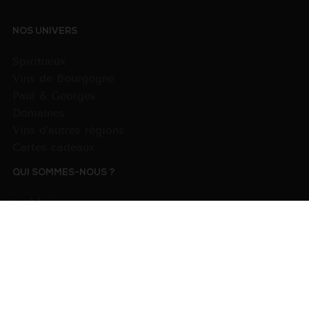
NOS UNIVERS
Spiritueux
Vins de Bourgogne
Paul & Georges
Domaines
Vins d'autres régions
Cartes cadeaux
QUI SOMMES-NOUS ?
La Maison
La Comédie du vin
Nos produits
INFOS PRATIQUES
CGV