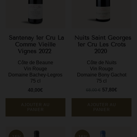
F
G
G
Santenay 1er Cru La
Nuits Saint Georges
G
Comme Vieille
1er Cru Les Crots
Vignes 2022
2020
G
Côte de Beaune
Côte de Nuits
Vin Rouge
Vin Rouge
G
Domaine Bachey-Legros
Domaine Bony Gachot
H
75 cl
75 cl
57,80€
40,00€
68,00 €
H
Prix
Prix
Prix
de
J
base
AJOUTER AU
AJOUTER AU
PANIER
PANIER
J
M
M