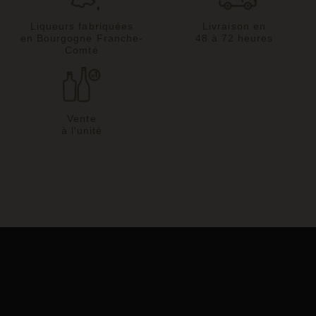
Liqueurs fabriquées
Livraison en
en Bourgogne Franche-
48 à 72 heures
Comté
Vente
à l'unité