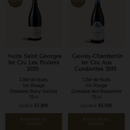
-15%
-15%
M
M
P
P
P
Nuits Saint Georges
Gevrey-Chambertin
R
1er Cru Les Pruliers
1er Cru Aux
2020
Combottes 2019
R
Côte de Nuits
Côte de Nuits
R
Vin Rouge
Vin Rouge
Domaine Bony Gachot
Domaine des Beaumont
R
75 cl
75 cl
57,80€
93,50€
68,00 €
110,00 €
Prix
Prix
Prix
Prix
de
de
base
base
AJOUTER AU
AJOUTER AU
PANIER
PANIER