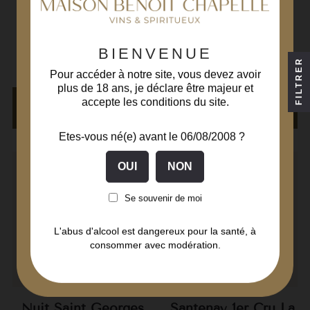
Côte de Beaune
Côte de Beaune
Vin Blanc
Vin Blanc
Domaine Caroline Parent
Domaine Caroline Parent
75 cl
75 cl
BIENVENUE
FILTRER
310,00€
248,00€
Pour accéder à notre site, vous devez avoir
Prix
Prix
plus de 18 ans, je déclare être majeur et
accepte les conditions du site.
AJOUTER AU
AJOUTER AU
PANIER
PANIER
Etes-vous né(e) avant le 06/08/2008 ?
Se souvenir de moi
L'abus d'alcool est dangereux pour la santé, à
consommer avec modération.
Nuit Saint Georges
Santenay 1er Cru La