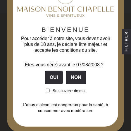
BIENVENUE
FILTRER
Pour accéder à notre site, vous devez avoir
plus de 18 ans, je déclare être majeur et
accepte les conditions du site.
Livraison gratuite
Paiement sécurisé
à partir de 229€ d'achats
3D Secure
Etes-vous né(e) avant le 07/08/2008 ?
(hors Corse)
Se souvenir de moi
Liqueurs fabriquées
Livraison en
en Bourgogne Franche-
48 à 72 heures
Comté
L'abus d'alcool est dangereux pour la santé, à
consommer avec modération.