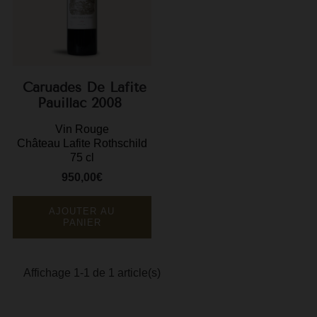
F
G
G
Caruades De Lafite
G
Pauillac 2008
Vin Rouge
G
Château Lafite Rothschild
75 cl
G
950,00€
Prix
H
H
AJOUTER AU
PANIER
J
J
Affichage 1-1 de 1 article(s)
M
M