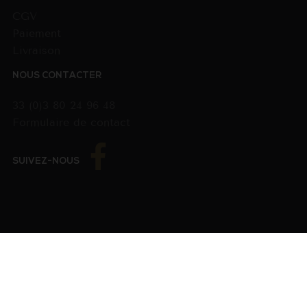
CGV
Paiement
Livraison
NOUS CONTACTER
33 (0)3 80 24 96 48
Formulaire de contact
SUIVEZ-NOUS