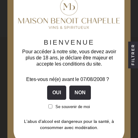
BIENVENUE
FILTRER
Pour accéder à notre site, vous devez avoir
plus de 18 ans, je déclare être majeur et
accepte les conditions du site.
Etes-vous né(e) avant le 07/08/2008 ?
Livraison gratuite
Paiement sécurisé
à partir de 229€ d'achats
3D Secure
(hors Corse)
Se souvenir de moi
L'abus d'alcool est dangereux pour la santé, à
Liqueurs fabriquées
Livraison en
consommer avec modération.
en Bourgogne Franche-
48 à 72 heures
Comté