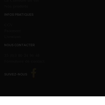
La Comédie du vin
Nos produits
INFOS PRATIQUES
CGV
Paiement
Livraison
NOUS CONTACTER
33 (0)3 80 24 96 48
Formulaire de contact
SUIVEZ-NOUS