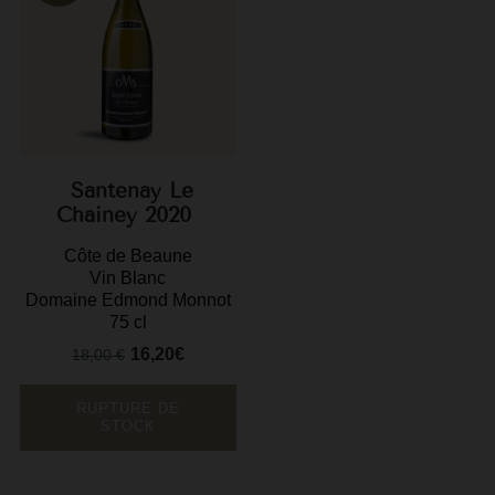
F
G
G
G
Santenay Le
G
Chainey 2020
G
Côte de Beaune
Vin Blanc
H
Domaine Edmond Monnot
75 cl
H
16,20€
18,00 €
Prix
Prix
J
de
J
base
RUPTURE DE
STOCK
M
M