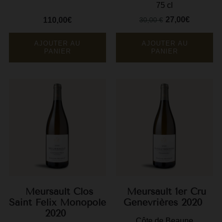
75 cl
27,00€
110,00€
30,00 €
Prix
Prix
Prix
de
base
AJOUTER AU
AJOUTER AU
PANIER
PANIER
Meursault Clos
Meursault 1er Cru
Saint Felix Monopole
Genevrières 2020
2020
Côte de Beaune