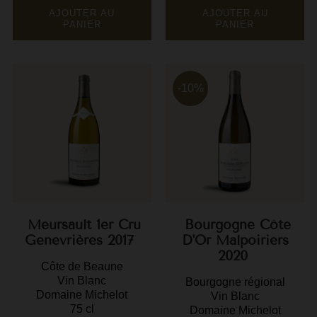
AJOUTER AU
AJOUTER AU
M
PANIER
PANIER
M
P
-10%
P
P
R
R
R
Meursault 1er Cru
Bourgogne Côte
R
Genevrières 2017
D'Or Malpoiriers
2020
Côte de Beaune
Vin Blanc
Bourgogne régional
Domaine Michelot
Vin Blanc
75 cl
Domaine Michelot