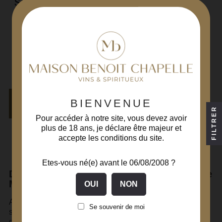
Santenay 1er Cru La
Comme 2020
Côte de Beaune
Vin Rouge
Domaine Michelot
75 cl
49,00€
Prix
AJOUTER AU
BIENVENUE
PANIER
FILTRER
Pour accéder à notre site, vous devez avoir
plus de 18 ans, je déclare être majeur et
accepte les conditions du site.
Affichage 1-7 de 7 article(s)
Etes-vous né(e) avant le 06/08/2008 ?
Domaine Michelot, au cœur du vignoble de
Meursault depuis 6 générations
Au cœur du vignoble de
Meursault
, le Domaine Michelot
Se souvenir de moi
s'étend sur 19 hectares, et connaît un brillant succès
depuis les années 60. Les nouvelles générations