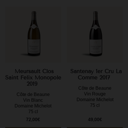
F
G
G
G
G
G
Meursault Clos
Santenay 1er Cru La
H
Saint Felix Monopole
Comme 2017
2019
H
Côte de Beaune
Vin Rouge
J
Côte de Beaune
Domaine Michelot
Vin Blanc
J
75 cl
Domaine Michelot
75 cl
M
72,00€
49,00€
M
Prix
Prix