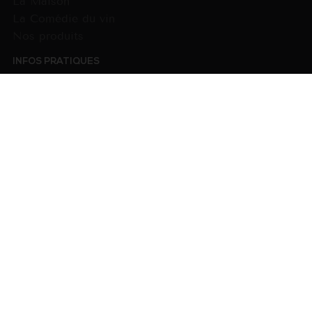
La Maison
La Comédie du vin
Nos produits
INFOS PRATIQUES
CGV
Paiement
Livraison
NOUS CONTACTER
33 (0)3 80 24 96 48
Formulaire de contact
SUIVEZ-NOUS