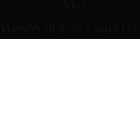
SOMMES-NOUS ?
INFOS PRATIQUES
aison
CGV
omédie du vin
Paiement
produits
Livraison