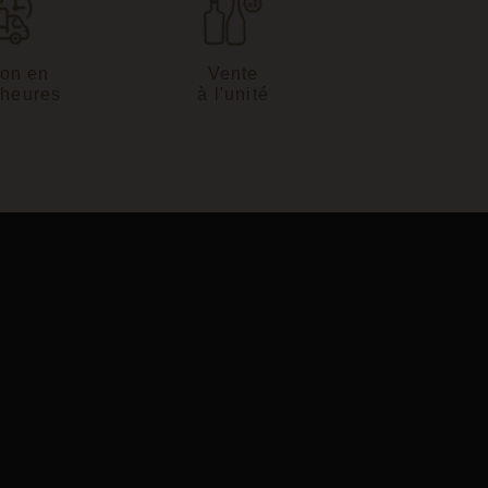
son en
Vente
 heures
à l'unité