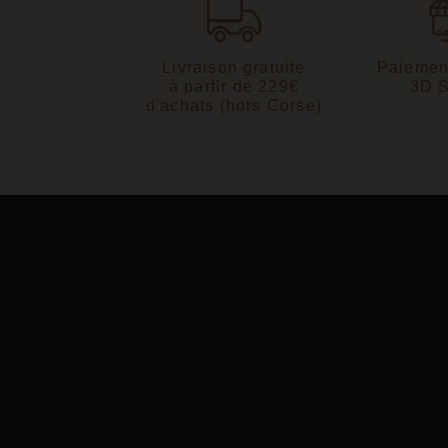
Livraison gratuite
Paiemen
à partir de 229€
3D 
d'achats (hors Corse)