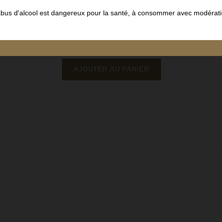
Côte de Nuits
Vin Rouge
abus d'alcool est dangereux pour la santé, à consommer avec modérati
Domaine Bony Gachot
75 cl
57,80 €
68,00 €
Prix
Prix
de
base
AJOUTER AU PANIER