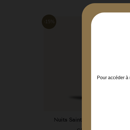
-15%
Pour accéder à n
oir 2018
Nuits Saint Georges 1er Cru...