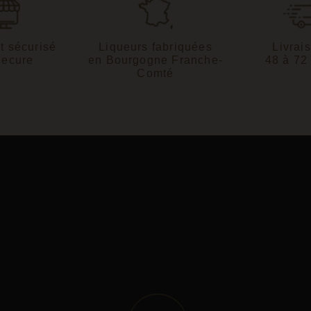
t sécurisé
Liqueurs fabriquées
Livrai
Secure
en Bourgogne Franche-
48 à 72
Comté