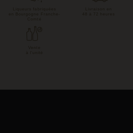
Liqueurs fabriquées
Livraison en
en Bourgogne Franche-
48 à 72 heures
Comté
Vente
à l'unité