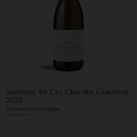
F
G
G
G
G
G
H
Santenay 1er Cru Clos des Gravières
H
2022
J
Domaine Bachey-Legros
J
M
M