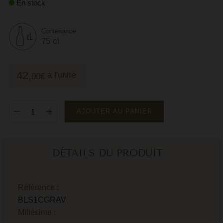
En stock
M
Contenance
M
75 cl
P
P
42,
à l'unité
00
€
P
R
AJOUTER AU PANIER
R
R
DÉTAILS DU PRODUIT
R
Référence :
BLS1CGRAV
Millésime :