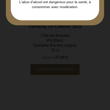
L'abus d'alcool est dangereux pour la santé, à
consommer avec modération.
Santenay En Charron 2022
Côte de Beaune
Vin Blanc
Domaine Bachey-Legros
75 cl
27,00 €
30,00 €
Prix
Prix
de
base
AJOUTER AU PANIER