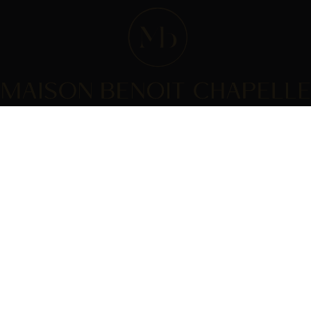
SOMMES-NOUS ?
INFOS PRATIQUES
aison
CGV
omédie du vin
Paiement
produits
Livraison