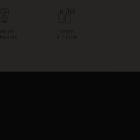
son en
Vente
 heures
à l'unité