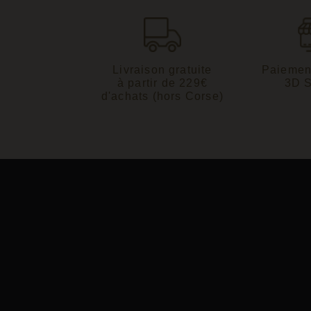
Livraison gratuite
Paiemen
à partir de 229€
3D 
d'achats (hors Corse)