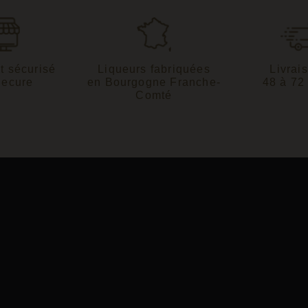
t sécurisé
Liqueurs fabriquées
Livrai
Secure
en Bourgogne Franche-
48 à 72
Comté