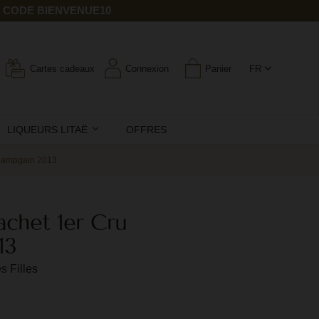
E CODE BIENVENUE10
Cartes cadeaux
Connexion
Panier
FR
LIQUEURS LITAË
OFFRES
Champgain 2013
achet 1er Cru
13
s Filles