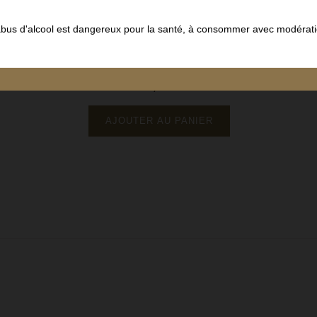
Côte de Beaune
abus d'alcool est dangereux pour la santé, à consommer avec modérati
Vin Blanc
Domaine Paul Chapelle et ses Filles
75 cl
59,00 €
Prix
AJOUTER AU PANIER