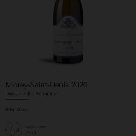
F
G
G
G
G
G
H
Morey-Saint-Denis 2020
H
Domaine des Beaumont
J
En stock
J
M
Contenance
M
75 cl