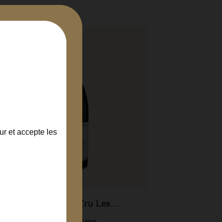
ur et accepte les
Monthélie 1er Cru Les...
Pomma
Côte de Beaune
C