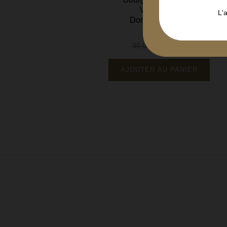
Vin Rouge
L'
nt
Domaine Parent
75 cl
27,00 €
30,00 €
Prix
Prix
de
base
NIER
AJOUTER AU PANIER