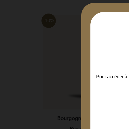
-10%
Pour accéder à n
Les...
Bourgogne Côte D'Or 2018
ne
Bourgogne régional