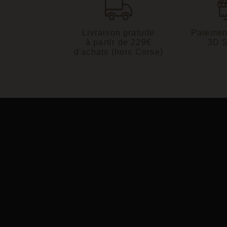
Livraison gratuite
Paiemen
à partir de 229€
3D 
d'achats (hors Corse)