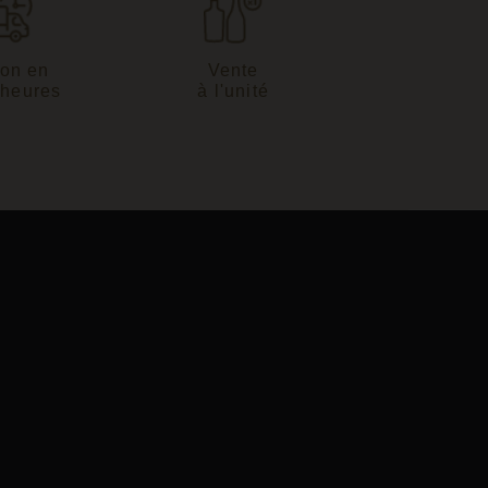
son en
Vente
 heures
à l'unité