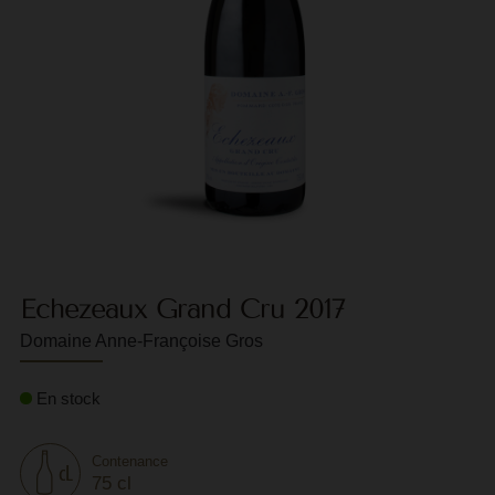
F
G
G
G
G
G
H
Echezeaux Grand Cru 2017
H
Domaine Anne-Françoise Gros
J
En stock
J
M
Contenance
M
75 cl