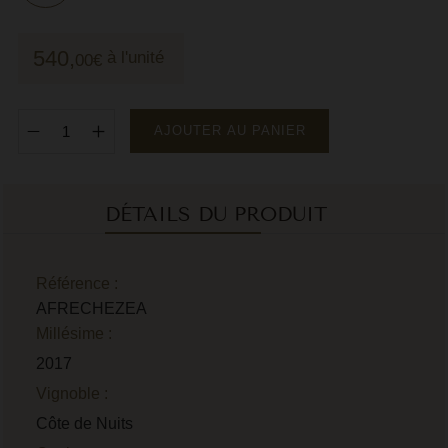
M
540,
à l'unité
00
€
M
P
AJOUTER AU PANIER
P
P
DÉTAILS DU PRODUIT
R
R
Référence :
R
AFRECHEZEA
Millésime :
R
2017
Vignoble :
Côte de Nuits