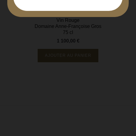
Richebourg Grand Cru 2017
Côte de Nuits
Vin Rouge
Domaine Anne-Françoise Gros
75 cl
1 100,00 €
Prix
AJOUTER AU PANIER