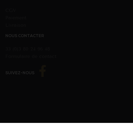
CGV
Paiement
Livraison
NOUS CONTACTER
33 (0)3 80 24 96 48
Formulaire de contact
SUIVEZ-NOUS