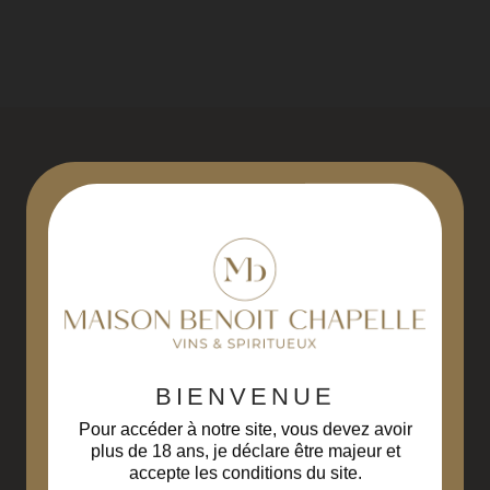
M
M
P
P
P
R
Livraison gratuite
Paiement sécurisé
R
à partir de 229€ d'achats
3D Secure
(hors Corse)
R
R
BIENVENUE
Liqueurs fabriquées
Livraison en
en Bourgogne Franche-
48 à 72 heures
Pour accéder à notre site, vous devez avoir
Comté
plus de 18 ans, je déclare être majeur et
accepte les conditions du site.