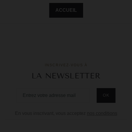
F
ACCUEIL
G
G
G
G
INSCRIVEZ-VOUS À
G
LA NEWSLETTER
H
H
J
J
En vous inscrivant, vous acceptez
nos conditions
M
M