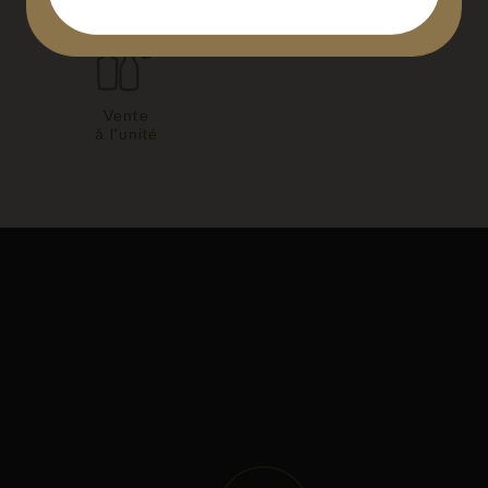
Comté
Vente
à l'unité