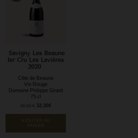
F
G
G
G
Savigny Les Beaune
G
1er Cru Les Lavières
2020
G
Côte de Beaune
H
Vin Rouge
Domaine Philippe Girard
H
75 cl
J
32,30€
38,00 €
Prix
Prix
J
de
base
AJOUTER AU
M
PANIER
M