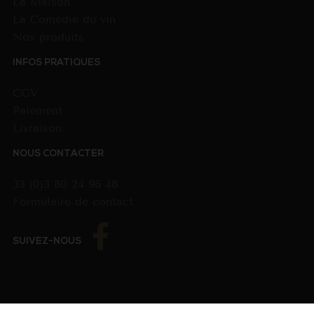
La Maison
La Comédie du vin
Nos produits
INFOS PRATIQUES
CGV
Paiement
Livraison
NOUS CONTACTER
33 (0)3 80 24 96 48
Formulaire de contact
SUIVEZ-NOUS