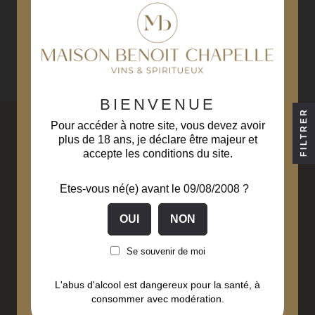
BIENVENUE
FILTRER
Pour accéder à notre site, vous devez avoir
plus de 18 ans, je déclare être majeur et
accepte les conditions du site.
Etes-vous né(e) avant le 09/08/2008 ?
Livraison gratuite
Paiement sécurisé
à partir de 229€ d'achats
3D Secure
(hors Corse)
Se souvenir de moi
L'abus d'alcool est dangereux pour la santé, à
Liqueurs fabriquées
Livraison en
consommer avec modération.
en Bourgogne Franche-
48 à 72 heures