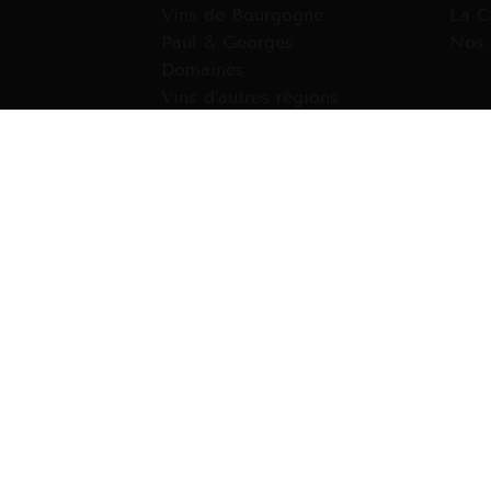
Vins de Bourgogne
La C
Paul & Georges
Nos 
Domaines
Vins d'autres régions
Cartes cadeaux