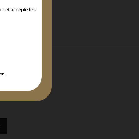
ur et accepte les
on.