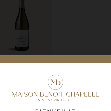
Meursault 1er Cru
Genevrières 2020
Côte de Beaune
Vin Blanc
Domaine Michelot
75 cl
110,00€
Prix