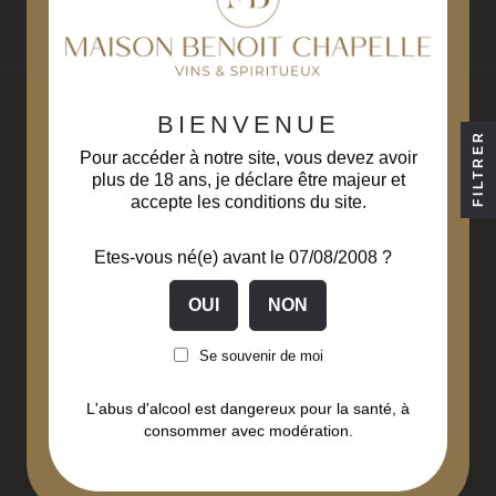
BIENVENUE
FILTRER
Pour accéder à notre site, vous devez avoir
plus de 18 ans, je déclare être majeur et
accepte les conditions du site.
Livraison gratuite
Paiement sécurisé
Etes-vous né(e) avant le 07/08/2008 ?
à partir de 229€ d'achats
3D Secure
(hors Corse)
Se souvenir de moi
Liqueurs fabriquées
Livraison en
en Bourgogne Franche-
48 à 72 heures
L'abus d'alcool est dangereux pour la santé, à
Comté
consommer avec modération.