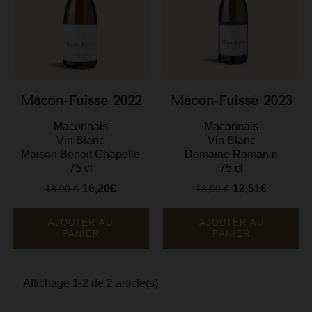
F
G
G
G
Mâcon-Fuissé 2022
Mâcon-Fuissé 2023
Maconnais
Maconnais
G
Vin Blanc
Vin Blanc
Maison Benoit Chapelle
Domaine Romanin
G
75 cl
75 cl
H
16,20€
12,51€
18,00 €
13,90 €
Prix
Prix
Prix
Prix
H
de
de
base
base
AJOUTER AU
AJOUTER AU
J
PANIER
PANIER
J
M
Affichage 1-2 de 2 article(s)
M