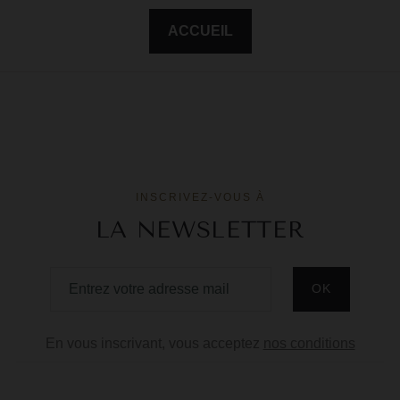
F
ACCUEIL
G
G
G
G
INSCRIVEZ-VOUS À
G
LA NEWSLETTER
H
H
J
J
En vous inscrivant, vous acceptez
nos conditions
M
M