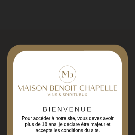
M
M
P
P
P
R
Livraison gratuite
Paiement sécurisé
R
à partir de 229€ d'achats
3D Secure
(hors Corse)
R
R
BIENVENUE
Liqueurs fabriquées
Livraison en
en Bourgogne Franche-
48 à 72 heures
Pour accéder à notre site, vous devez avoir
Comté
plus de 18 ans, je déclare être majeur et
accepte les conditions du site.