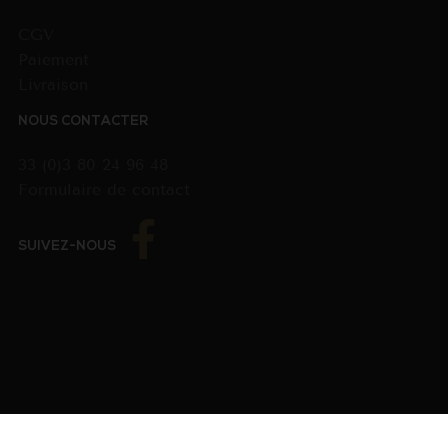
CGV
Paiement
Livraison
NOUS CONTACTER
33 (0)3 80 24 96 48
Formulaire de contact
SUIVEZ-NOUS