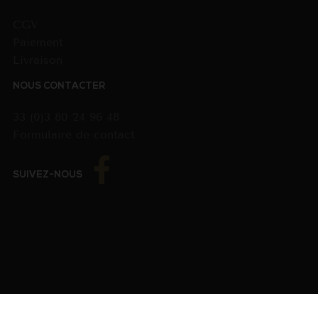
CGV
Paiement
Livraison
NOUS CONTACTER
33 (0)3 80 24 96 48
Formulaire de contact
SUIVEZ-NOUS