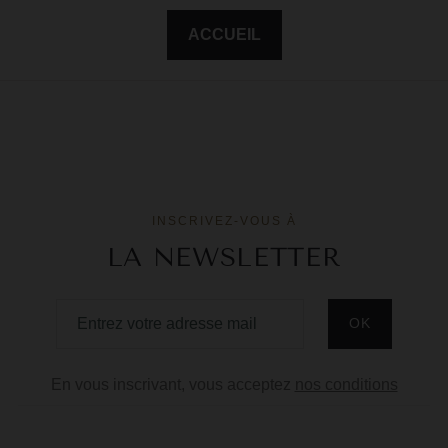
F
ACCUEIL
G
G
G
G
INSCRIVEZ-VOUS À
G
LA NEWSLETTER
H
H
J
J
En vous inscrivant, vous acceptez
nos conditions
M
M