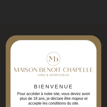
M
M
P
P
P
R
Livraison gratuite
Paiement sécurisé
R
à partir de 229€ d'achats
3D Secure
(hors Corse)
R
R
BIENVENUE
Liqueurs fabriquées
Livraison en
en Bourgogne Franche-
48 à 72 heures
Pour accéder à notre site, vous devez avoir
Comté
plus de 18 ans, je déclare être majeur et
accepte les conditions du site.