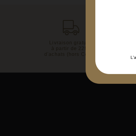
Livraison gratuite
Paiemen
à partir de 229€
3D 
d'achats (hors Corse)
L'