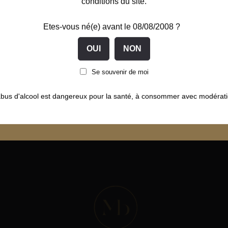
conditions du site.
Etes-vous né(e) avant le 08/08/2008 ?
t sécurisé
Liqueurs fabriquées
Livrai
Se souvenir de moi
Secure
en Bourgogne Franche-
48 à 72
Comté
abus d'alcool est dangereux pour la santé, à consommer avec modérati