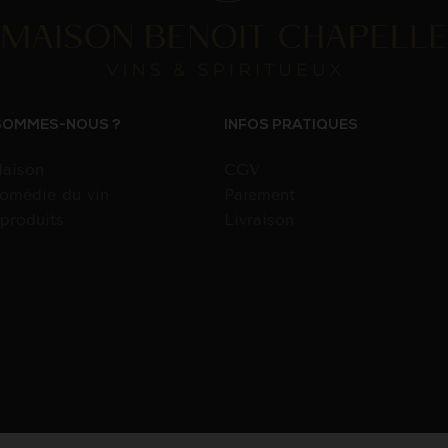
SOMMES-NOUS ?
INFOS PRATIQUES
aison
CGV
omédie du vin
Paiement
produits
Livraison