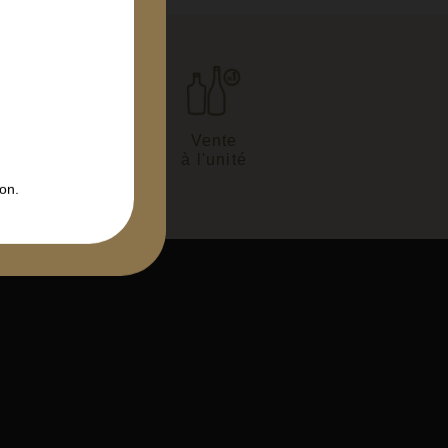
son en
Vente
 heures
à l'unité
on.