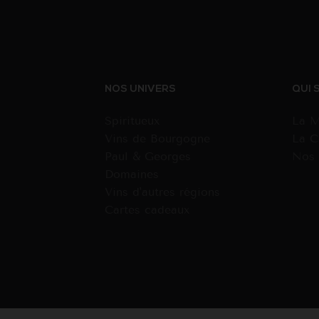
NOS UNIVERS
QUI 
Spiritueux
La M
Vins de Bourgogne
La C
Paul & Georges
Nos 
Domaines
Vins d'autres régions
Cartes cadeaux