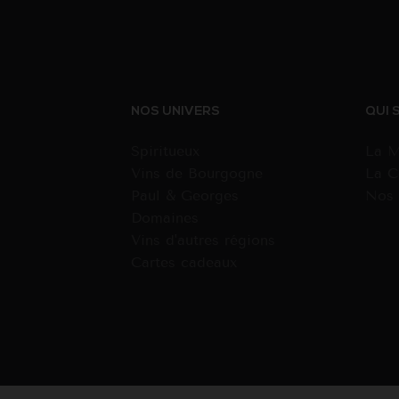
NOS UNIVERS
QUI 
Spiritueux
La M
Vins de Bourgogne
La C
Paul & Georges
Nos 
Domaines
Vins d'autres régions
Cartes cadeaux