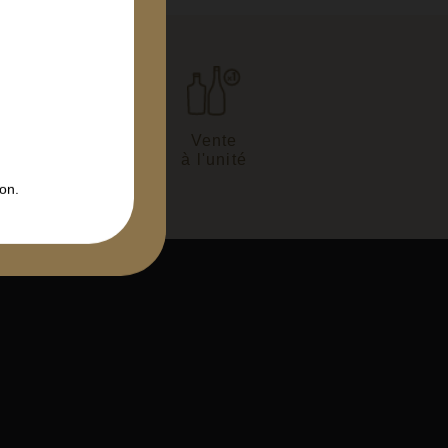
son en
Vente
 heures
à l'unité
on.