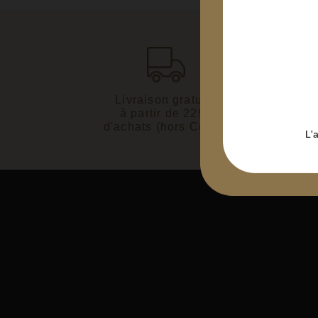
Livraison gratuite
Paiemen
à partir de 229€
3D 
d'achats (hors Corse)
L'