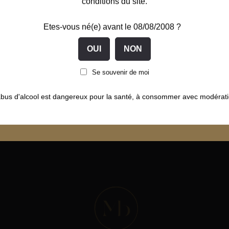
conditions du site.
Etes-vous né(e) avant le 08/08/2008 ?
t sécurisé
Liqueurs fabriquées
Livrai
Se souvenir de moi
Secure
en Bourgogne Franche-
48 à 72
Comté
abus d'alcool est dangereux pour la santé, à consommer avec modérati