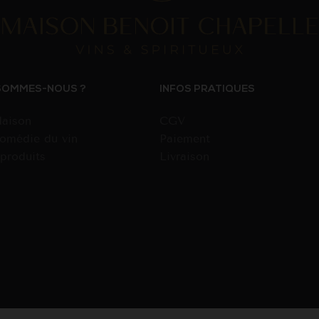
SOMMES-NOUS ?
INFOS PRATIQUES
aison
CGV
omédie du vin
Paiement
produits
Livraison