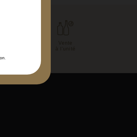
son en
Vente
 heures
à l'unité
on.