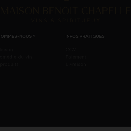
SOMMES-NOUS ?
INFOS PRATIQUES
aison
CGV
omédie du vin
Paiement
produits
Livraison