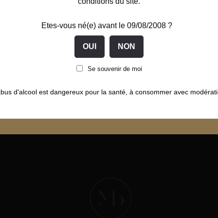
conditions du site.
Etes-vous né(e) avant le 09/08/2008 ?
t sécurisé
Liqueurs fabriquées
Livrai
Se souvenir de moi
Secure
en Bourgogne Franche-
48 à 72
Comté
abus d'alcool est dangereux pour la santé, à consommer avec modérati