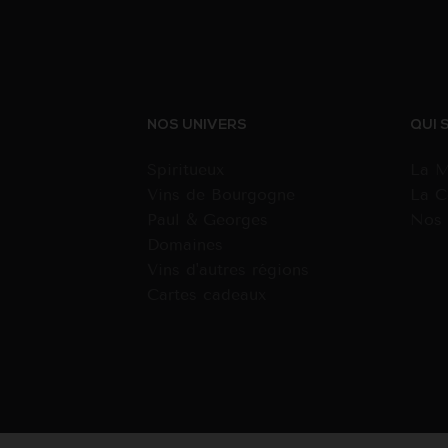
NOS UNIVERS
QUI 
Spiritueux
La M
Vins de Bourgogne
La C
Paul & Georges
Nos 
Domaines
Vins d'autres régions
Cartes cadeaux