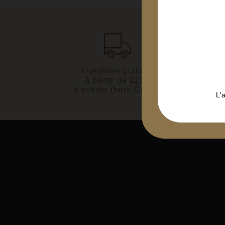
Livraison gratuite
Paiemen
à partir de 229€
3D 
d'achats (hors Corse)
L'